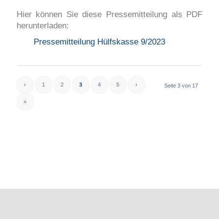
Hier können Sie diese Pressemitteilung als PDF
herunterladen:
Pressemitteilung Hülfskasse 9/2023
‹
1
2
3
4
5
›
Seite 3 von 17
»