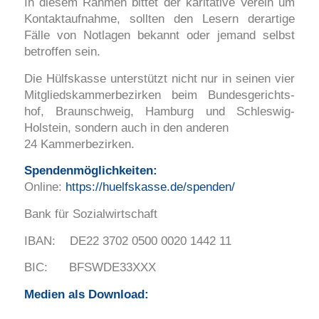
In diesem Rahmen bittet der karitative Verein um
Kontaktaufnahme, sollten den Lesern derartige
Fälle von Notlagen bekannt oder jemand selbst
betroffen sein.
Die Hülfskasse unterstützt nicht nur in seinen vier
Mitglieds­­kammer­­bezirken beim Bundes­gerichts­
hof, Braunschweig, Hamburg und Schleswig­-
Holstein, sondern auch in den anderen
24 Kammer­bezirken.
Spendenmöglichkeiten:
Online:
https://huelfskasse.de/spenden/
Bank für Sozialwirtschaft
IBAN: DE22 3702 0500 0020 1442 11
BIC: BFSWDE33XXX
Medien als Download: